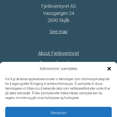
Fjelleventyret AS
Vassgangen 24
2690 Skjåk
See map
About Fjelleventyret
Terms of purchase
Administrer samtykke
Webcamera from Fjelleventyret
For å gi de beste opplevelsene bruker vi teknologier som informasjonskapsler
for å lagre og/eller få tilgang til enhetsinformasjon. Å samtykke til disse
teknologiene vil tillate oss å behandle data som nettleseratferd eller unike ID-er
Betaling
på dette nettstedet. Å ikke samtykke eller trekke tilbake samtykke kan ha
negativ innvirkning på visse funksjoner og funksjoner.
Aksepter