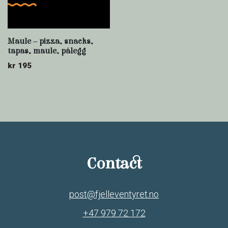
Maule – pizza, snacks,
tapas, maule, pålegg
kr
195
Contact
post@fjelleventyret.no
+47 979 72 172